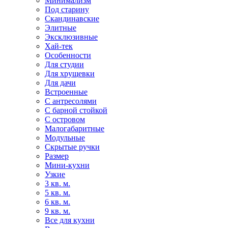
Минимализм
Под старину
Скандинавские
Элитные
Эксклюзивные
Хай-тек
Особенности
Для студии
Для хрущевки
Для дачи
Встроенные
С антресолями
С барной стойкой
С островом
Малогабаритные
Модульные
Скрытые ручки
Размер
Мини-кухни
Узкие
3 кв. м.
5 кв. м.
6 кв. м.
9 кв. м.
Все для кухни