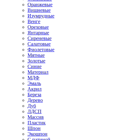
Оранжевые
Вишневые
Изумрудные
Венге
Ореховые
Янтарные
Сиреневые
Салатовые
Фиолетовые
Мятные
Золотые
Синие
Материал
МДФ
Эмаль
Акрил
Береза
Дерево
Дуб
ЛДСП
Массив
Пластик
Шпон
Экошпон
С патиной