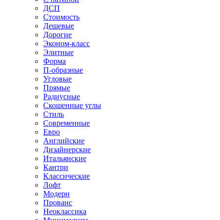
ДСП
Стоимость
Дешевые
Дорогие
Эконом-класс
Элитные
Форма
П-образные
Угловые
Прямые
Радиусные
Скошенные углы
Стиль
Современные
Евро
Английские
Дизайнерские
Итальянские
Кантри
Классические
Лофт
Модерн
Прованс
Неоклассика