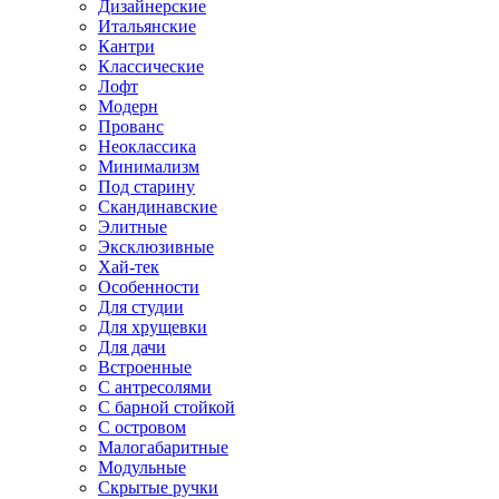
Дизайнерские
Итальянские
Кантри
Классические
Лофт
Модерн
Прованс
Неоклассика
Минимализм
Под старину
Скандинавские
Элитные
Эксклюзивные
Хай-тек
Особенности
Для студии
Для хрущевки
Для дачи
Встроенные
С антресолями
С барной стойкой
С островом
Малогабаритные
Модульные
Скрытые ручки