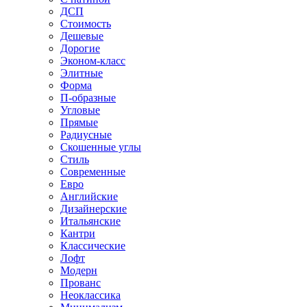
ДСП
Стоимость
Дешевые
Дорогие
Эконом-класс
Элитные
Форма
П-образные
Угловые
Прямые
Радиусные
Скошенные углы
Стиль
Современные
Евро
Английские
Дизайнерские
Итальянские
Кантри
Классические
Лофт
Модерн
Прованс
Неоклассика