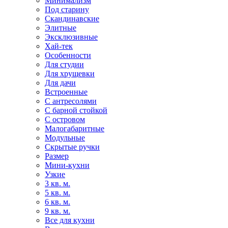
Минимализм
Под старину
Скандинавские
Элитные
Эксклюзивные
Хай-тек
Особенности
Для студии
Для хрущевки
Для дачи
Встроенные
С антресолями
С барной стойкой
С островом
Малогабаритные
Модульные
Скрытые ручки
Размер
Мини-кухни
Узкие
3 кв. м.
5 кв. м.
6 кв. м.
9 кв. м.
Все для кухни