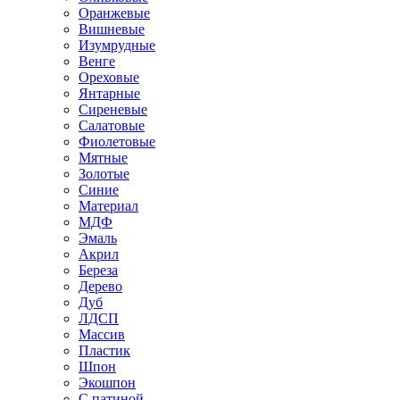
Оранжевые
Вишневые
Изумрудные
Венге
Ореховые
Янтарные
Сиреневые
Салатовые
Фиолетовые
Мятные
Золотые
Синие
Материал
МДФ
Эмаль
Акрил
Береза
Дерево
Дуб
ЛДСП
Массив
Пластик
Шпон
Экошпон
С патиной