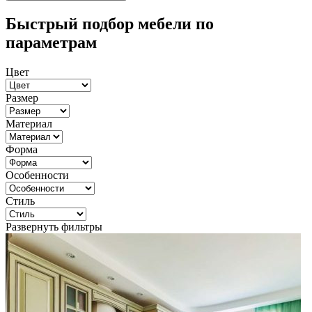
Быстрый подбор мебели по
параметрам
Цвет
Размер
Материал
Форма
Особенности
Стиль
Развернуть фильтры