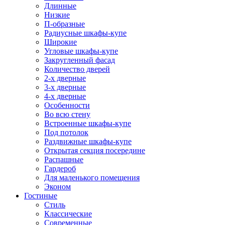
Длинные
Низкие
П-образные
Радиусные шкафы-купе
Широкие
Угловые шкафы-купе
Закругленный фасад
Количество дверей
2-х дверные
3-х дверные
4-х дверные
Особенности
Во всю стену
Встроенные шкафы-купе
Под потолок
Раздвижные шкафы-купе
Открытая секция посередине
Распашные
Гардероб
Для маленького помещения
Эконом
Гостиные
Стиль
Классические
Современные