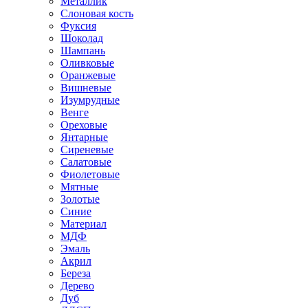
Металлик
Слоновая кость
Фуксия
Шоколад
Шампань
Оливковые
Оранжевые
Вишневые
Изумрудные
Венге
Ореховые
Янтарные
Сиреневые
Салатовые
Фиолетовые
Мятные
Золотые
Синие
Материал
МДФ
Эмаль
Акрил
Береза
Дерево
Дуб