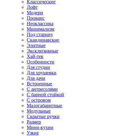
Классические
Лофт
Модерн
Прованс
Неоклассика
Минимализм
Под старину
Скандинавские
Элитные
Эксклюзивные
Хай-тек
Особенности
Для студии
Для хрущевки
Для дачи
Встроенные
С антресолями
С барной стойкой
С островом
Малогабаритные
Модульные
Скрытые ручки
Размер
Мини-кухни
Узкие