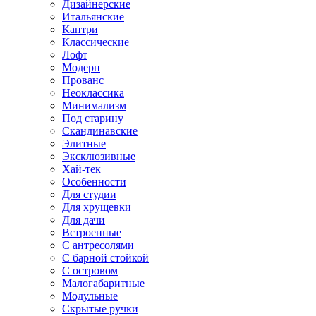
Дизайнерские
Итальянские
Кантри
Классические
Лофт
Модерн
Прованс
Неоклассика
Минимализм
Под старину
Скандинавские
Элитные
Эксклюзивные
Хай-тек
Особенности
Для студии
Для хрущевки
Для дачи
Встроенные
С антресолями
С барной стойкой
С островом
Малогабаритные
Модульные
Скрытые ручки