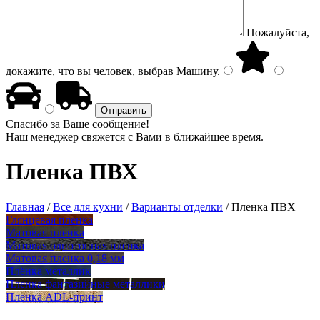
Пожалуйста,
докажите, что вы человек, выбрав
Машину
.
Спасибо за Ваше сообщение!
Наш менеджер свяжется с Вами в ближайшее время.
Пленка ПВХ
Главная
/
Все для кухни
/
Варианты отделки
/
Пленка ПВХ
Глянцевая пленка
Матовая пленка
Матовая однотонная пленка
Матовая пленка 0,18 мм
Плёнка металлик
Пленка фантазийные металлики
Пленка ADL-принт