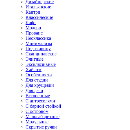
Дизайнерские
Итальянские
Кантри
Классические
Лофт
Модерн
Прованс
Неоклассика
Минимализм
Под старину
Скандинавские
Элитные
Эксклюзивные
Хай-тек
Особенности
Для студии
Для хрущевки
Для дачи
Встроенные
С антресолями
С барной стойкой
С островом
Малогабаритные
Модульные
Скрытые ручки