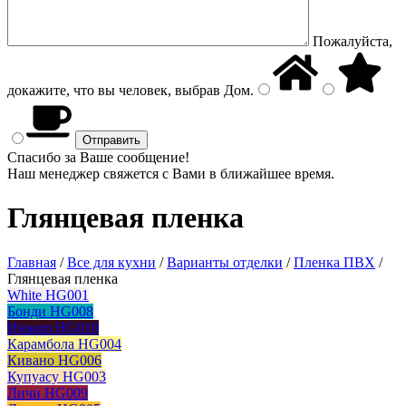
Пожалуйста,
докажите, что вы человек, выбрав
Дом
.
Спасибо за Ваше сообщение!
Наш менеджер свяжется с Вами в ближайшее время.
Глянцевая пленка
Главная
/
Все для кухни
/
Варианты отделки
/
Пленка ПВХ
/
Глянцевая пленка
White HG001
Бонди HG008
Инжир HG010
Карамбола HG004
Кивано HG006
Купуасу HG003
Личи HG009