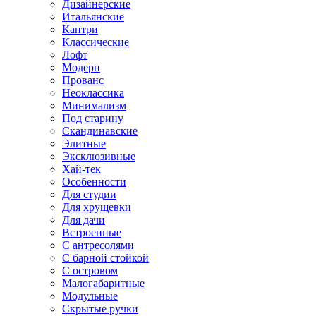
Дизайнерские
Итальянские
Кантри
Классические
Лофт
Модерн
Прованс
Неоклассика
Минимализм
Под старину
Скандинавские
Элитные
Эксклюзивные
Хай-тек
Особенности
Для студии
Для хрущевки
Для дачи
Встроенные
С антресолями
С барной стойкой
С островом
Малогабаритные
Модульные
Скрытые ручки