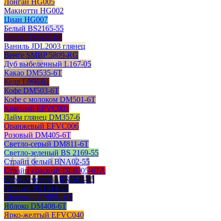
Лонган HG005
Макиотти HG002
Циан HG007
Белый BS2165-55
Бордо DM403-6T
Ваниль JDL2003 глянец
Венге SMBP 5809-RG
Дуб выбеленный L167-05
Какао DM535-6T
Кедр L066-01
Кофе DM503-6T
Кофе с молоком DM501-6T
Красный EFVC001
Лайм глянец DM357-6
Оранжевый EFVC006
Розовый DM405-6T
Светло-серый DM811-6T
Светло-зеленый BS 2169-55
Страйп белый BNA02-55
Страйп красный DL0905-6TA
Страйп черный BNA01-55
Черный BS1314-55
Шоколад DM891-6T
Яблоко DM408-6T
Ярко-желтый EFVC040