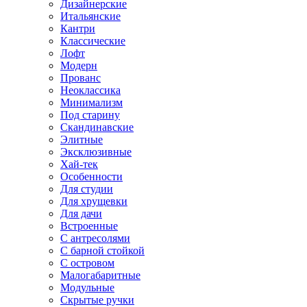
Дизайнерские
Итальянские
Кантри
Классические
Лофт
Модерн
Прованс
Неоклассика
Минимализм
Под старину
Скандинавские
Элитные
Эксклюзивные
Хай-тек
Особенности
Для студии
Для хрущевки
Для дачи
Встроенные
С антресолями
С барной стойкой
С островом
Малогабаритные
Модульные
Скрытые ручки