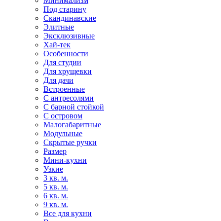
Минимализм
Под старину
Скандинавские
Элитные
Эксклюзивные
Хай-тек
Особенности
Для студии
Для хрущевки
Для дачи
Встроенные
С антресолями
С барной стойкой
С островом
Малогабаритные
Модульные
Скрытые ручки
Размер
Мини-кухни
Узкие
3 кв. м.
5 кв. м.
6 кв. м.
9 кв. м.
Все для кухни