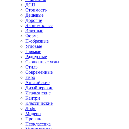
ДСП
Стоимость
Дешевые
Дорогие
Эконом-класс
Элитные
Форма
П-образные
Угловые
Прямые
Радиусные
Скошенные углы
Стиль
Современные
Евро
Английские
Дизайнерские
Итальянские
Кантри
Классические
Лофт
Модерн
Прованс
Неоклассика