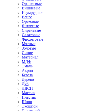
Оранжевые
Вишневые
Изумрудные
Венге
Ореховые
Янтарные
Сиреневые
Салатовые
Фиолетовые
Мятные
Золотые
Синие
Материал
МДФ
Эмаль
Акрил
Береза
Дерево
Дуб
ЛДСП
Массив
Пластик
Шпон
Экошпон
С патиной