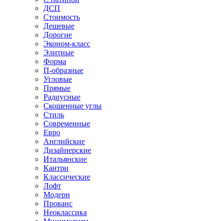
ДСП
Стоимость
Дешевые
Дорогие
Эконом-класс
Элитные
Форма
П-образные
Угловые
Прямые
Радиусные
Скошенные углы
Стиль
Современные
Евро
Английские
Дизайнерские
Итальянские
Кантри
Классические
Лофт
Модерн
Прованс
Неоклассика