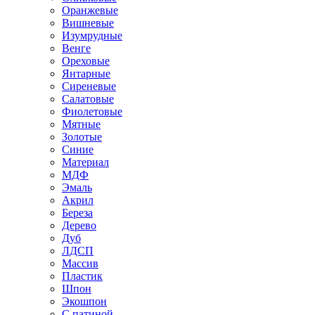
Оранжевые
Вишневые
Изумрудные
Венге
Ореховые
Янтарные
Сиреневые
Салатовые
Фиолетовые
Мятные
Золотые
Синие
Материал
МДФ
Эмаль
Акрил
Береза
Дерево
Дуб
ЛДСП
Массив
Пластик
Шпон
Экошпон
С патиной