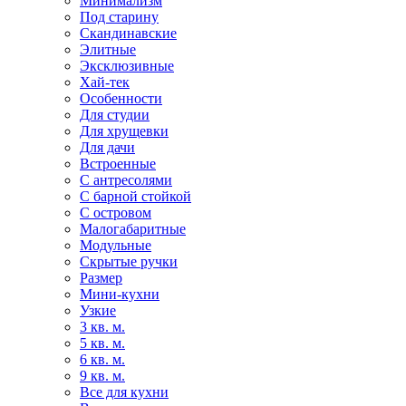
Минимализм
Под старину
Скандинавские
Элитные
Эксклюзивные
Хай-тек
Особенности
Для студии
Для хрущевки
Для дачи
Встроенные
С антресолями
С барной стойкой
С островом
Малогабаритные
Модульные
Скрытые ручки
Размер
Мини-кухни
Узкие
3 кв. м.
5 кв. м.
6 кв. м.
9 кв. м.
Все для кухни