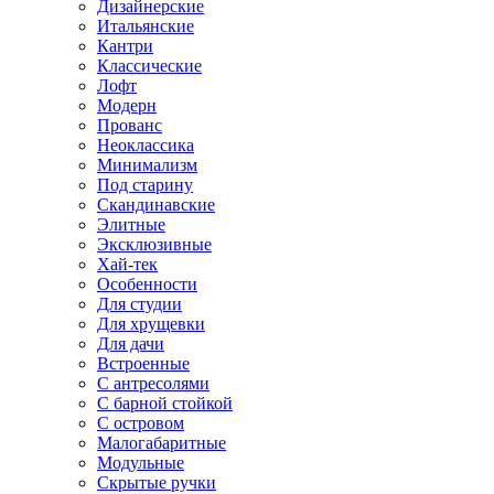
Дизайнерские
Итальянские
Кантри
Классические
Лофт
Модерн
Прованс
Неоклассика
Минимализм
Под старину
Скандинавские
Элитные
Эксклюзивные
Хай-тек
Особенности
Для студии
Для хрущевки
Для дачи
Встроенные
С антресолями
С барной стойкой
С островом
Малогабаритные
Модульные
Скрытые ручки