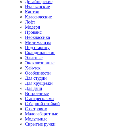
Дизайнерские
Итальянские
Кантри
Классические
Лофт
Модерн
Прованс
Неоклассика
Минимализм
Под старину
Скандинавские
Элитные
Эксклюзивные
Хай-тек
Особенности
Для студии
Для хрущевки
Для дачи
Встроенные
С антресолями
С барной стойкой
С островом
Малогабаритные
Модульные
Скрытые ручки