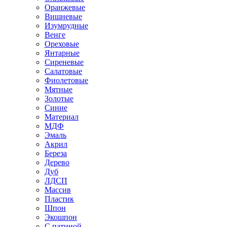
Оранжевые
Вишневые
Изумрудные
Венге
Ореховые
Янтарные
Сиреневые
Салатовые
Фиолетовые
Мятные
Золотые
Синие
Материал
МДФ
Эмаль
Акрил
Береза
Дерево
Дуб
ЛДСП
Массив
Пластик
Шпон
Экошпон
С патиной