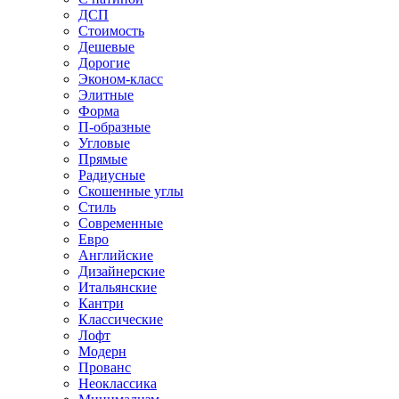
ДСП
Стоимость
Дешевые
Дорогие
Эконом-класс
Элитные
Форма
П-образные
Угловые
Прямые
Радиусные
Скошенные углы
Стиль
Современные
Евро
Английские
Дизайнерские
Итальянские
Кантри
Классические
Лофт
Модерн
Прованс
Неоклассика