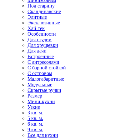
Минимализм
Под старину
Скандинавские
Элитные
Эксклюзивные
Хай-тек
Особенности
Для студии
Для хрущевки
Для дачи
Встроенные
С антресолями
С барной стойкой
С островом
Малогабаритные
Модульные
Скрытые ручки
Размер
Мини-кухни
Узкие
3 кв. м.
5 кв. м.
6 кв. м.
9 кв. м.
Все для кухни