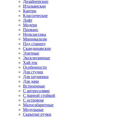
Дизайнерские
Итальянские
Кантри
Классические
Лофт
Модерн
Прованс
Неоклассика
Минимализм
Под старину
Скандинавские
Элитные
Эксклюзивные
Хай-тек
Особенности
Для студии
Для хрущевки
Для дачи
Встроенные
С антресолями
С барной стойкой
С островом
Малогабаритные
Модульные
Скрытые ручки