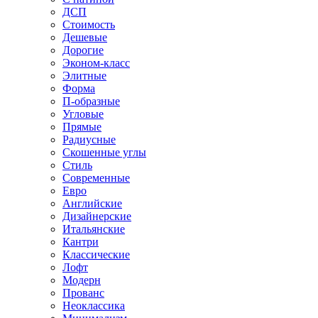
ДСП
Стоимость
Дешевые
Дорогие
Эконом-класс
Элитные
Форма
П-образные
Угловые
Прямые
Радиусные
Скошенные углы
Стиль
Современные
Евро
Английские
Дизайнерские
Итальянские
Кантри
Классические
Лофт
Модерн
Прованс
Неоклассика