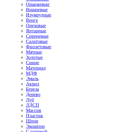
Оранжевые
Вишневые
Изумрудные
Венге
Ореховые
Янтарные
Сиреневые
Салатовые
Фиолетовые
Мятные
Золотые
Синие
Материал
МДФ
Эмаль
Акрил
Береза
Дерево
Дуб
ЛДСП
Массив
Пластик
Шпон
Экошпон
С патиной