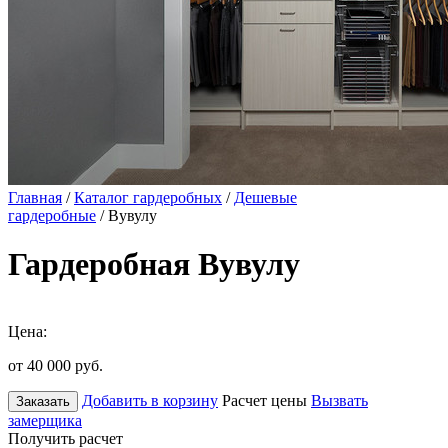
Главная
/
Каталог гардеробных
/
Дешевые
гардеробные
/ Вувулу
Гардеробная Вувулу
Цена:
от 40 000
руб.
Добавить в корзину
Расчет цены
Вызвать
Заказать
замерщика
Получить расчет