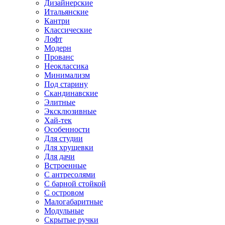
Дизайнерские
Итальянские
Кантри
Классические
Лофт
Модерн
Прованс
Неоклассика
Минимализм
Под старину
Скандинавские
Элитные
Эксклюзивные
Хай-тек
Особенности
Для студии
Для хрущевки
Для дачи
Встроенные
С антресолями
С барной стойкой
С островом
Малогабаритные
Модульные
Скрытые ручки