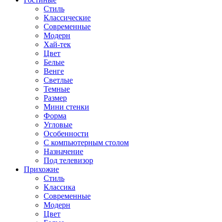
Стиль
Классические
Современные
Модерн
Хай-тек
Цвет
Белые
Венге
Светлые
Темные
Размер
Мини стенки
Форма
Угловые
Особенности
С компьютерным столом
Назначение
Под телевизор
Прихожие
Стиль
Классика
Современные
Модерн
Цвет