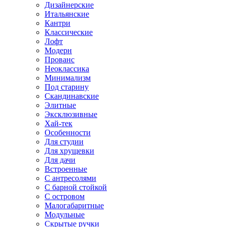
Дизайнерские
Итальянские
Кантри
Классические
Лофт
Модерн
Прованс
Неоклассика
Минимализм
Под старину
Скандинавские
Элитные
Эксклюзивные
Хай-тек
Особенности
Для студии
Для хрущевки
Для дачи
Встроенные
С антресолями
С барной стойкой
С островом
Малогабаритные
Модульные
Скрытые ручки