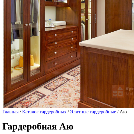
Главная
/
Каталог гардеробных
/
Элитные гардеробные
/ Аю
Гардеробная Аю