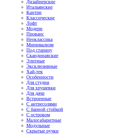
Дизайнерские
Итальянские
Кантри
Классические
Лофт
Модерн
Прованс
Неоклассика
Минимализм
Под старину
Скандинавские
Элитные
Эксклюзивные
Хай-тек
Особенности
Для студии
Для хрущевки
Для дачи
Встроенные
С антресолями
С барной стойкой
С островом
Малогабаритные
Модульные
Скрытые ручки