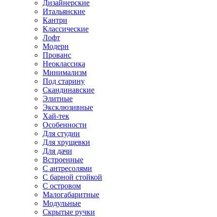
Дизайнерские
Итальянские
Кантри
Классические
Лофт
Модерн
Прованс
Неоклассика
Минимализм
Под старину
Скандинавские
Элитные
Эксклюзивные
Хай-тек
Особенности
Для студии
Для хрущевки
Для дачи
Встроенные
С антресолями
С барной стойкой
С островом
Малогабаритные
Модульные
Скрытые ручки