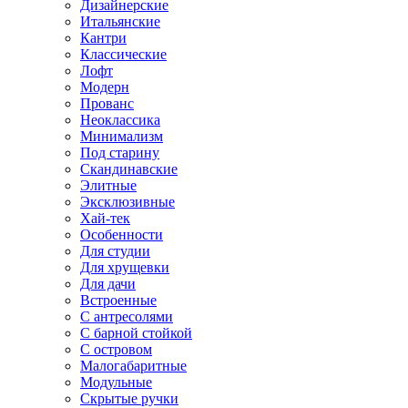
Дизайнерские
Итальянские
Кантри
Классические
Лофт
Модерн
Прованс
Неоклассика
Минимализм
Под старину
Скандинавские
Элитные
Эксклюзивные
Хай-тек
Особенности
Для студии
Для хрущевки
Для дачи
Встроенные
С антресолями
С барной стойкой
С островом
Малогабаритные
Модульные
Скрытые ручки