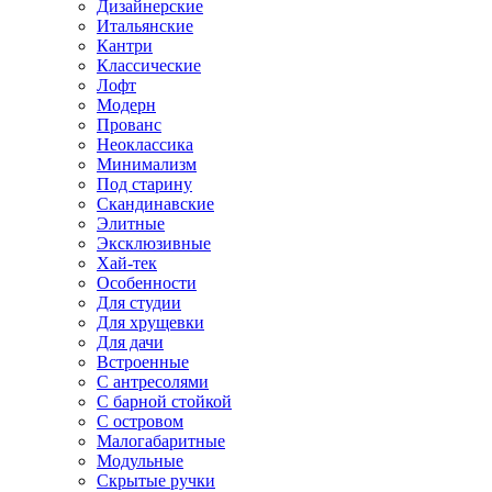
Дизайнерские
Итальянские
Кантри
Классические
Лофт
Модерн
Прованс
Неоклассика
Минимализм
Под старину
Скандинавские
Элитные
Эксклюзивные
Хай-тек
Особенности
Для студии
Для хрущевки
Для дачи
Встроенные
С антресолями
С барной стойкой
С островом
Малогабаритные
Модульные
Скрытые ручки