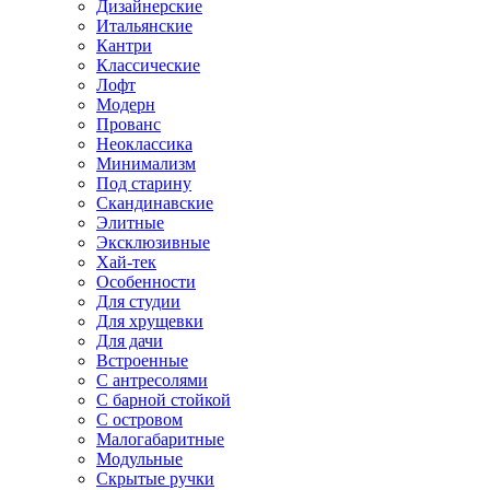
Дизайнерские
Итальянские
Кантри
Классические
Лофт
Модерн
Прованс
Неоклассика
Минимализм
Под старину
Скандинавские
Элитные
Эксклюзивные
Хай-тек
Особенности
Для студии
Для хрущевки
Для дачи
Встроенные
С антресолями
С барной стойкой
С островом
Малогабаритные
Модульные
Скрытые ручки