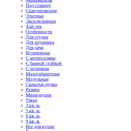
Минимализм
Под старину
Скандинавские
Элитные
Эксклюзивные
Хай-тек
Особенности
Для студии
Для хрущевки
Для дачи
Встроенные
С антресолями
С барной стойкой
С островом
Малогабаритные
Модульные
Скрытые ручки
Размер
Мини-кухни
Узкие
3 кв. м.
5 кв. м.
6 кв. м.
9 кв. м.
Все для кухни