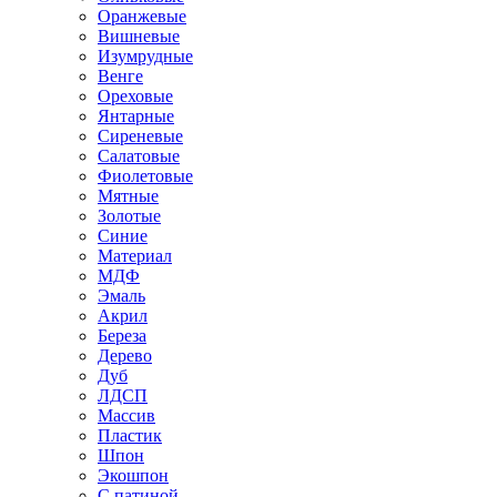
Оранжевые
Вишневые
Изумрудные
Венге
Ореховые
Янтарные
Сиреневые
Салатовые
Фиолетовые
Мятные
Золотые
Синие
Материал
МДФ
Эмаль
Акрил
Береза
Дерево
Дуб
ЛДСП
Массив
Пластик
Шпон
Экошпон
С патиной