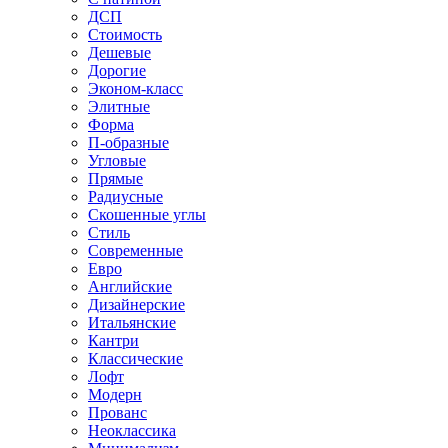
ДСП
Стоимость
Дешевые
Дорогие
Эконом-класс
Элитные
Форма
П-образные
Угловые
Прямые
Радиусные
Скошенные углы
Стиль
Современные
Евро
Английские
Дизайнерские
Итальянские
Кантри
Классические
Лофт
Модерн
Прованс
Неоклассика