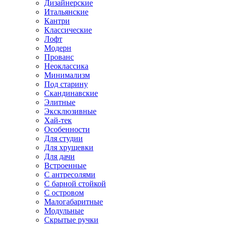
Дизайнерские
Итальянские
Кантри
Классические
Лофт
Модерн
Прованс
Неоклассика
Минимализм
Под старину
Скандинавские
Элитные
Эксклюзивные
Хай-тек
Особенности
Для студии
Для хрущевки
Для дачи
Встроенные
С антресолями
С барной стойкой
С островом
Малогабаритные
Модульные
Скрытые ручки