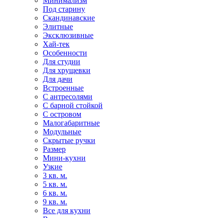
Минимализм
Под старину
Скандинавские
Элитные
Эксклюзивные
Хай-тек
Особенности
Для студии
Для хрущевки
Для дачи
Встроенные
С антресолями
С барной стойкой
С островом
Малогабаритные
Модульные
Скрытые ручки
Размер
Мини-кухни
Узкие
3 кв. м.
5 кв. м.
6 кв. м.
9 кв. м.
Все для кухни