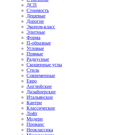
ДСП
Стоимость
Дешевые
Дорогие
Эконом-класс
Элитные
Форма
П-образные
Угловые
Прямые
Радиусные
Скошенные углы
Стиль
Современные
Евро
Английские
Дизайнерские
Итальянские
Кантри
Классические
Лофт
Модерн
Прованс
Неоклассика