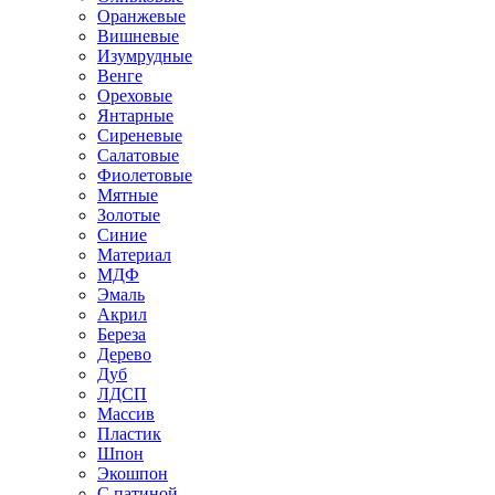
Оранжевые
Вишневые
Изумрудные
Венге
Ореховые
Янтарные
Сиреневые
Салатовые
Фиолетовые
Мятные
Золотые
Синие
Материал
МДФ
Эмаль
Акрил
Береза
Дерево
Дуб
ЛДСП
Массив
Пластик
Шпон
Экошпон
С патиной