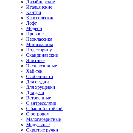
Дизайнерские
Итальянские
Кантри
Классические
Лофт
Модерн
Прованс
Неоклассика
Минимализм
Под старину
Скандинавские
Элитные
Эксклюзивные
Хай-тек
Особенности
Для студии
Для хрущевки
Для дачи
Встроенные
С антресолями
С барной стойкой
С островом
Малогабаритные
Модульные
Скрытые ручки