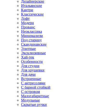
Дизайнерские
Итальянские
Кантри
Классические
Лофт
Модерн
Прованс
Неоклассика
Минимализм
Под старину
Скандинавские
Элитные
Эксклюзивные
Хай-тек
Особенности
Для студии
Для хрущевки
Для дачи
Встроенные
С антресолями
С барной стойкой
С островом
Малогабаритные
Модульные
Скрытые ручки