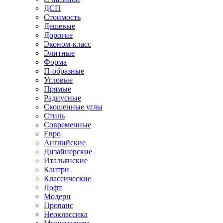
ДСП
Стоимость
Дешевые
Дорогие
Эконом-класс
Элитные
Форма
П-образные
Угловые
Прямые
Радиусные
Скошенные углы
Стиль
Современные
Евро
Английские
Дизайнерские
Итальянские
Кантри
Классические
Лофт
Модерн
Прованс
Неоклассика