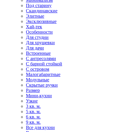
Минимализм
Под старину
Скандинавские
Элитные
Эксклюзивные
Хай-тек
Особенности
Для студии
Для хрущевки
Для дачи
Встроенные
С антресолями
С барной стойкой
С островом
Малогабаритные
Модульные
Скрытые ручки
Размер
Мини-кухни
Узкие
3 кв. м.
5 кв. м.
6 кв. м.
9 кв. м.
Все для кухни