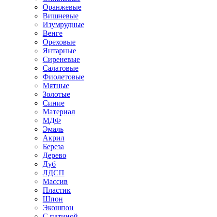
Оранжевые
Вишневые
Изумрудные
Венге
Ореховые
Янтарные
Сиреневые
Салатовые
Фиолетовые
Мятные
Золотые
Синие
Материал
МДФ
Эмаль
Акрил
Береза
Дерево
Дуб
ЛДСП
Массив
Пластик
Шпон
Экошпон
С патиной