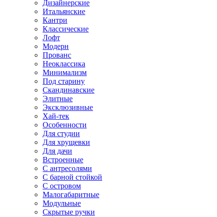
Дизайнерские
Итальянские
Кантри
Классические
Лофт
Модерн
Прованс
Неоклассика
Минимализм
Под старину
Скандинавские
Элитные
Эксклюзивные
Хай-тек
Особенности
Для студии
Для хрущевки
Для дачи
Встроенные
С антресолями
С барной стойкой
С островом
Малогабаритные
Модульные
Скрытые ручки