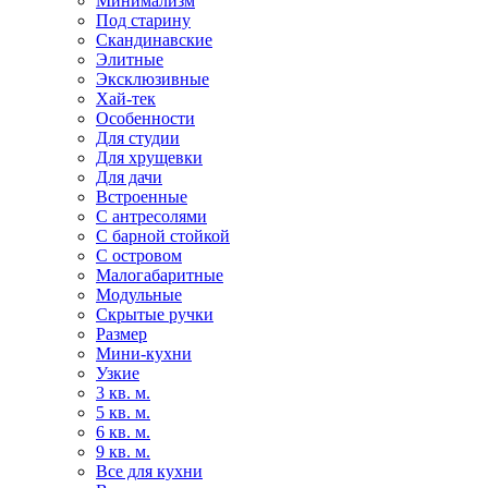
Минимализм
Под старину
Скандинавские
Элитные
Эксклюзивные
Хай-тек
Особенности
Для студии
Для хрущевки
Для дачи
Встроенные
С антресолями
С барной стойкой
С островом
Малогабаритные
Модульные
Скрытые ручки
Размер
Мини-кухни
Узкие
3 кв. м.
5 кв. м.
6 кв. м.
9 кв. м.
Все для кухни