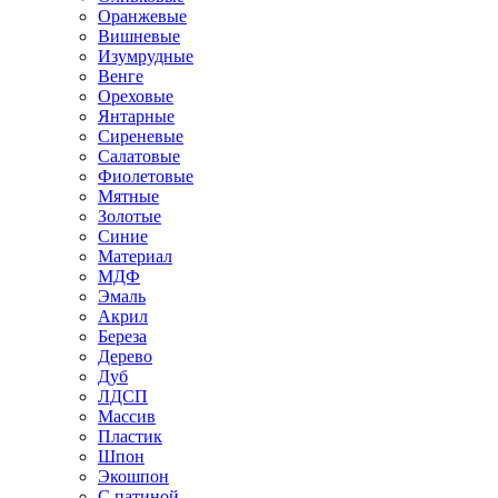
Оранжевые
Вишневые
Изумрудные
Венге
Ореховые
Янтарные
Сиреневые
Салатовые
Фиолетовые
Мятные
Золотые
Синие
Материал
МДФ
Эмаль
Акрил
Береза
Дерево
Дуб
ЛДСП
Массив
Пластик
Шпон
Экошпон
С патиной