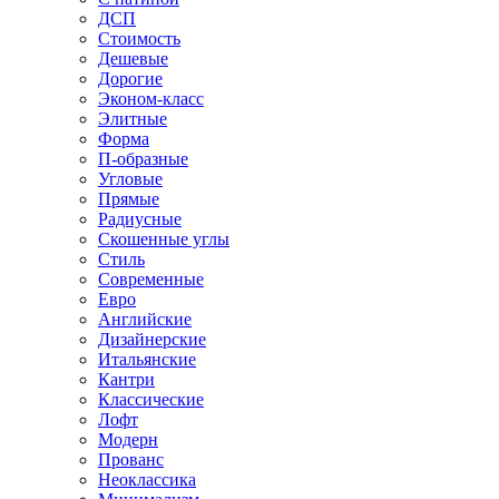
ДСП
Стоимость
Дешевые
Дорогие
Эконом-класс
Элитные
Форма
П-образные
Угловые
Прямые
Радиусные
Скошенные углы
Стиль
Современные
Евро
Английские
Дизайнерские
Итальянские
Кантри
Классические
Лофт
Модерн
Прованс
Неоклассика