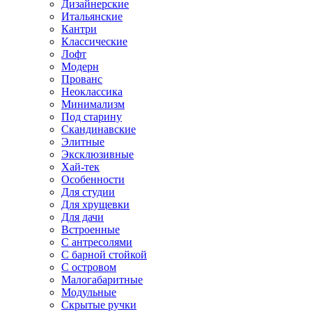
Дизайнерские
Итальянские
Кантри
Классические
Лофт
Модерн
Прованс
Неоклассика
Минимализм
Под старину
Скандинавские
Элитные
Эксклюзивные
Хай-тек
Особенности
Для студии
Для хрущевки
Для дачи
Встроенные
С антресолями
С барной стойкой
С островом
Малогабаритные
Модульные
Скрытые ручки