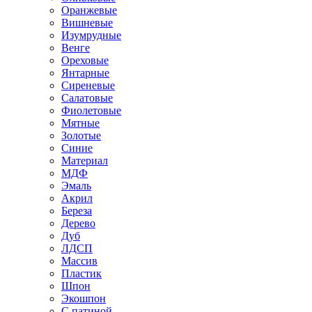
Оранжевые
Вишневые
Изумрудные
Венге
Ореховые
Янтарные
Сиреневые
Салатовые
Фиолетовые
Мятные
Золотые
Синие
Материал
МДФ
Эмаль
Акрил
Береза
Дерево
Дуб
ЛДСП
Массив
Пластик
Шпон
Экошпон
С патиной