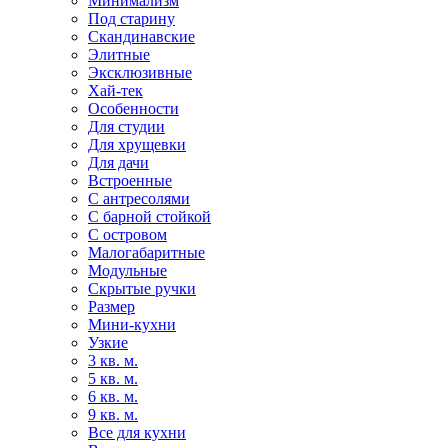
Минимализм
Под старину
Скандинавские
Элитные
Эксклюзивные
Хай-тек
Особенности
Для студии
Для хрущевки
Для дачи
Встроенные
С антресолями
С барной стойкой
С островом
Малогабаритные
Модульные
Скрытые ручки
Размер
Мини-кухни
Узкие
3 кв. м.
5 кв. м.
6 кв. м.
9 кв. м.
Все для кухни