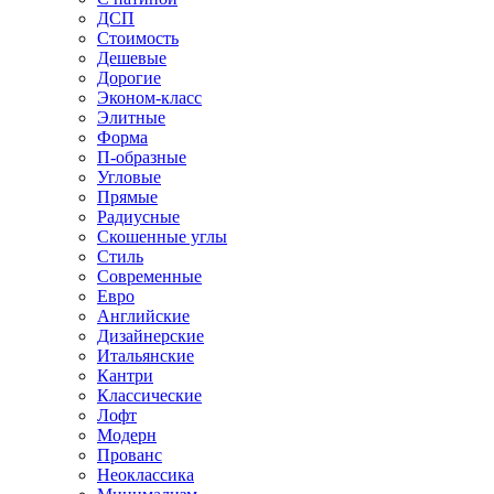
ДСП
Стоимость
Дешевые
Дорогие
Эконом-класс
Элитные
Форма
П-образные
Угловые
Прямые
Радиусные
Скошенные углы
Стиль
Современные
Евро
Английские
Дизайнерские
Итальянские
Кантри
Классические
Лофт
Модерн
Прованс
Неоклассика