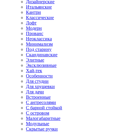
Дизайнерские
Итальянские
Кантри
Классические
Лофт
Модерн
Прованс
Неоклассика
Минимализм
Под старину
Скандинавские
Элитные
Эксклюзивные
Хай-тек
Особенности
Для студии
Для хрущевки
Для дачи
Встроенные
С антресолями
С барной стойкой
С островом
Малогабаритные
Модульные
Скрытые ручки