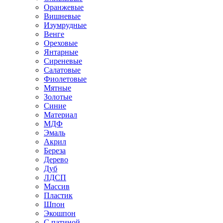
Оранжевые
Вишневые
Изумрудные
Венге
Ореховые
Янтарные
Сиреневые
Салатовые
Фиолетовые
Мятные
Золотые
Синие
Материал
МДФ
Эмаль
Акрил
Береза
Дерево
Дуб
ЛДСП
Массив
Пластик
Шпон
Экошпон
С патиной