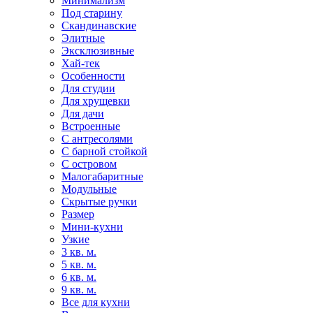
Минимализм
Под старину
Скандинавские
Элитные
Эксклюзивные
Хай-тек
Особенности
Для студии
Для хрущевки
Для дачи
Встроенные
С антресолями
С барной стойкой
С островом
Малогабаритные
Модульные
Скрытые ручки
Размер
Мини-кухни
Узкие
3 кв. м.
5 кв. м.
6 кв. м.
9 кв. м.
Все для кухни