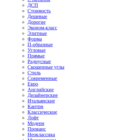
ДСП
Стоимость
Дешевые
Дорогие
Эконом-класс
Элитные
Форма
П-образные
Угловые
Прямые
Радиусные
Скошенные углы
Стиль
Современные
Евро
Английские
Дизайнерские
Итальянские
Кантри
Классические
Лофт
Модерн
Прованс
Неоклассика