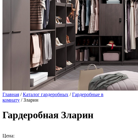
Главная
/
Каталог гардеробных
/
Гардеробные в
комнату
/ Зларин
Гардеробная Зларин
Цена: