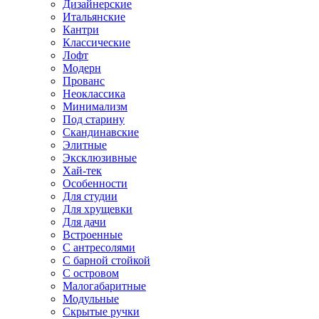
Дизайнерские
Итальянские
Кантри
Классические
Лофт
Модерн
Прованс
Неоклассика
Минимализм
Под старину
Скандинавские
Элитные
Эксклюзивные
Хай-тек
Особенности
Для студии
Для хрущевки
Для дачи
Встроенные
С антресолями
С барной стойкой
С островом
Малогабаритные
Модульные
Скрытые ручки