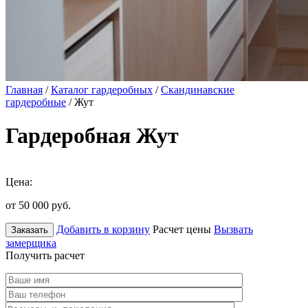
Главная
/
Каталог гардеробных
/
Скандинавские
гардеробные
/ Жут
Гардеробная Жут
Цена:
от 50 000
руб.
Добавить в корзину
Расчет цены
Вызвать
Заказать
замерщика
Получить расчет