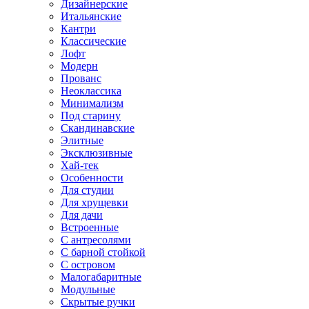
Дизайнерские
Итальянские
Кантри
Классические
Лофт
Модерн
Прованс
Неоклассика
Минимализм
Под старину
Скандинавские
Элитные
Эксклюзивные
Хай-тек
Особенности
Для студии
Для хрущевки
Для дачи
Встроенные
С антресолями
С барной стойкой
С островом
Малогабаритные
Модульные
Скрытые ручки