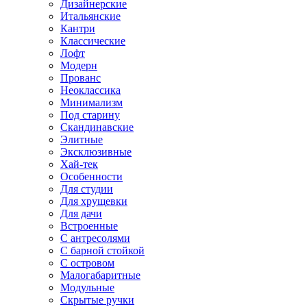
Дизайнерские
Итальянские
Кантри
Классические
Лофт
Модерн
Прованс
Неоклассика
Минимализм
Под старину
Скандинавские
Элитные
Эксклюзивные
Хай-тек
Особенности
Для студии
Для хрущевки
Для дачи
Встроенные
С антресолями
С барной стойкой
С островом
Малогабаритные
Модульные
Скрытые ручки