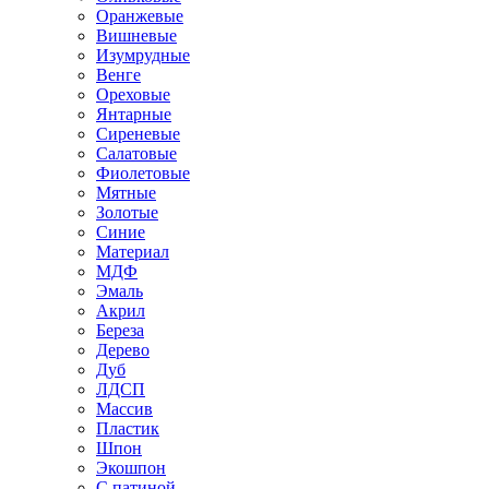
Оранжевые
Вишневые
Изумрудные
Венге
Ореховые
Янтарные
Сиреневые
Салатовые
Фиолетовые
Мятные
Золотые
Синие
Материал
МДФ
Эмаль
Акрил
Береза
Дерево
Дуб
ЛДСП
Массив
Пластик
Шпон
Экошпон
С патиной