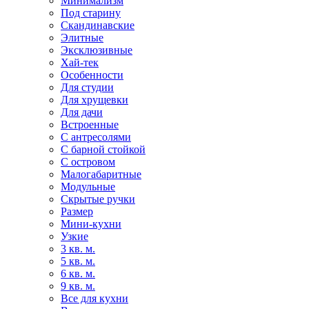
Минимализм
Под старину
Скандинавские
Элитные
Эксклюзивные
Хай-тек
Особенности
Для студии
Для хрущевки
Для дачи
Встроенные
С антресолями
С барной стойкой
С островом
Малогабаритные
Модульные
Скрытые ручки
Размер
Мини-кухни
Узкие
3 кв. м.
5 кв. м.
6 кв. м.
9 кв. м.
Все для кухни