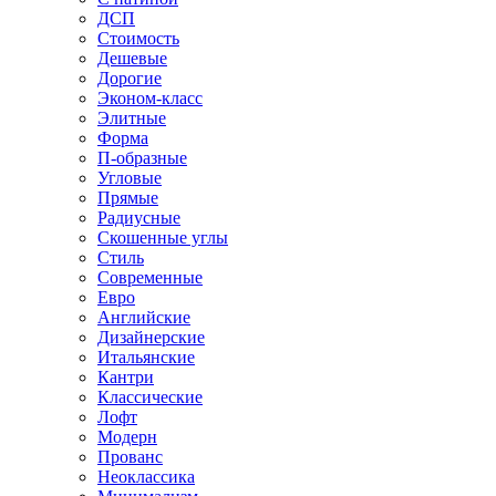
ДСП
Стоимость
Дешевые
Дорогие
Эконом-класс
Элитные
Форма
П-образные
Угловые
Прямые
Радиусные
Скошенные углы
Стиль
Современные
Евро
Английские
Дизайнерские
Итальянские
Кантри
Классические
Лофт
Модерн
Прованс
Неоклассика