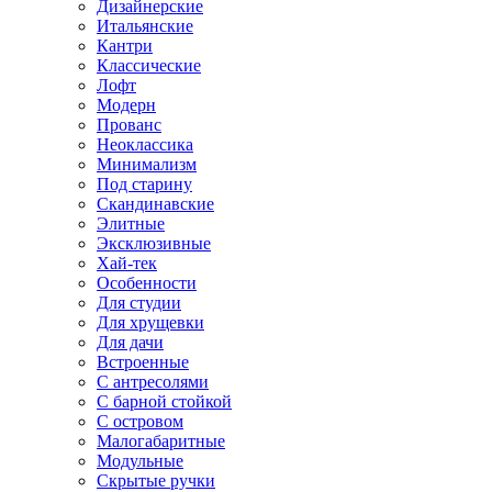
Дизайнерские
Итальянские
Кантри
Классические
Лофт
Модерн
Прованс
Неоклассика
Минимализм
Под старину
Скандинавские
Элитные
Эксклюзивные
Хай-тек
Особенности
Для студии
Для хрущевки
Для дачи
Встроенные
С антресолями
С барной стойкой
С островом
Малогабаритные
Модульные
Скрытые ручки