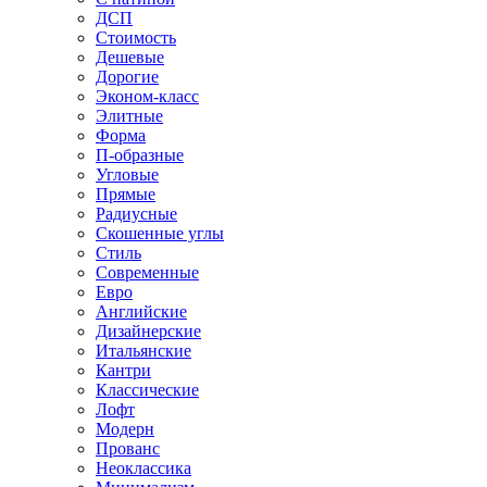
ДСП
Стоимость
Дешевые
Дорогие
Эконом-класс
Элитные
Форма
П-образные
Угловые
Прямые
Радиусные
Скошенные углы
Стиль
Современные
Евро
Английские
Дизайнерские
Итальянские
Кантри
Классические
Лофт
Модерн
Прованс
Неоклассика