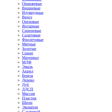
Оранжевые
Вишневые
Изумрудные
Венге
Ореховые
Янтарные
Сиреневые
Салатовые
Фиолетовые
Мятные
Золотые
Синие
Материал
МДФ
Эмаль
Акрил
Береза
Дерево
Дуб
ЛДСП
Массив
Пластик
Шпон
Экошпон
С патиной