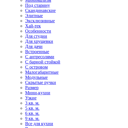
Минимализм
Под старину
Скандинавские
Элитные
Эксклюзивные
Хай-тек
Особенности
Для студии
Для хрущевки
Для дачи
Встроенные
С антресолями
С барной стойкой
С островом
Малогабаритные
Модульные
Скрытые ручки
Размер
Мини-кухни
Узкие
3 кв. м.
5 кв. м.
6 кв. м.
9 кв. м.
Все для кухни