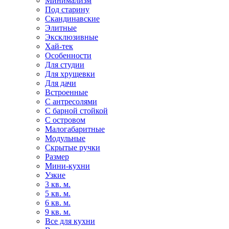
Минимализм
Под старину
Скандинавские
Элитные
Эксклюзивные
Хай-тек
Особенности
Для студии
Для хрущевки
Для дачи
Встроенные
С антресолями
С барной стойкой
С островом
Малогабаритные
Модульные
Скрытые ручки
Размер
Мини-кухни
Узкие
3 кв. м.
5 кв. м.
6 кв. м.
9 кв. м.
Все для кухни