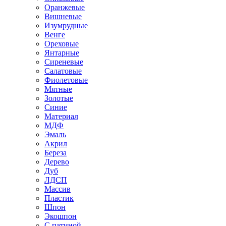
Оранжевые
Вишневые
Изумрудные
Венге
Ореховые
Янтарные
Сиреневые
Салатовые
Фиолетовые
Мятные
Золотые
Синие
Материал
МДФ
Эмаль
Акрил
Береза
Дерево
Дуб
ЛДСП
Массив
Пластик
Шпон
Экошпон
С патиной