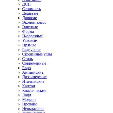
ДСП
Стоимость
Дешевые
Дорогие
Эконом-класс
Элитные
Форма
П-образные
Угловые
Прямые
Радиусные
Скошенные углы
Стиль
Современные
Евро
Английские
Дизайнерские
Итальянские
Кантри
Классические
Лофт
Модерн
Прованс
Неоклассика