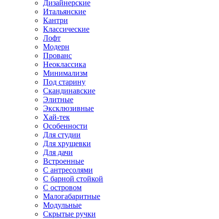
Дизайнерские
Итальянские
Кантри
Классические
Лофт
Модерн
Прованс
Неоклассика
Минимализм
Под старину
Скандинавские
Элитные
Эксклюзивные
Хай-тек
Особенности
Для студии
Для хрущевки
Для дачи
Встроенные
С антресолями
С барной стойкой
С островом
Малогабаритные
Модульные
Скрытые ручки