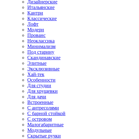
Дизайнерские
Итальянские
Кантри
Классические
Лофт
Модерн
Прованс
Неоклассика
Минимализм
Под старину
Скандинавские
Элитные
Эксклюзивные
Хай-тек
Особенности
Для студии
Для хрущевки
Для дачи
Встроенные
С антресолями
С барной стойкой
С островом
Малогабаритные
Модульные
Скрытые ручки