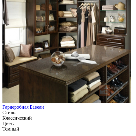
Гардеробная Бавеан
Стиль:
Классический
Цвет:
Темный