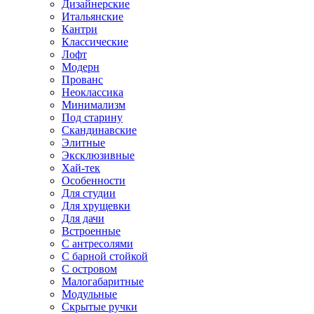
Дизайнерские
Итальянские
Кантри
Классические
Лофт
Модерн
Прованс
Неоклассика
Минимализм
Под старину
Скандинавские
Элитные
Эксклюзивные
Хай-тек
Особенности
Для студии
Для хрущевки
Для дачи
Встроенные
С антресолями
С барной стойкой
С островом
Малогабаритные
Модульные
Скрытые ручки