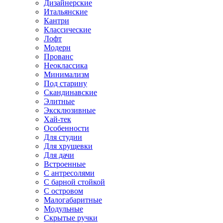
Дизайнерские
Итальянские
Кантри
Классические
Лофт
Модерн
Прованс
Неоклассика
Минимализм
Под старину
Скандинавские
Элитные
Эксклюзивные
Хай-тек
Особенности
Для студии
Для хрущевки
Для дачи
Встроенные
С антресолями
С барной стойкой
С островом
Малогабаритные
Модульные
Скрытые ручки