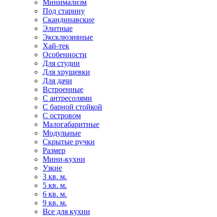
Минимализм
Под старину
Скандинавские
Элитные
Эксклюзивные
Хай-тек
Особенности
Для студии
Для хрущевки
Для дачи
Встроенные
С антресолями
С барной стойкой
С островом
Малогабаритные
Модульные
Скрытые ручки
Размер
Мини-кухни
Узкие
3 кв. м.
5 кв. м.
6 кв. м.
9 кв. м.
Все для кухни