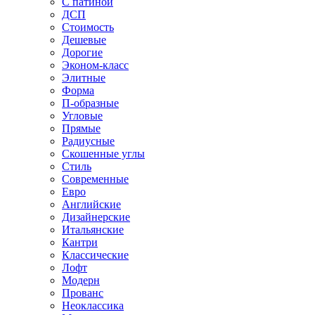
С патиной
ДСП
Стоимость
Дешевые
Дорогие
Эконом-класс
Элитные
Форма
П-образные
Угловые
Прямые
Радиусные
Скошенные углы
Стиль
Современные
Евро
Английские
Дизайнерские
Итальянские
Кантри
Классические
Лофт
Модерн
Прованс
Неоклассика