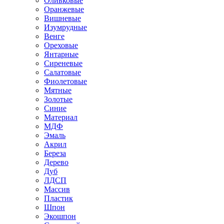
Оливковые
Оранжевые
Вишневые
Изумрудные
Венге
Ореховые
Янтарные
Сиреневые
Салатовые
Фиолетовые
Мятные
Золотые
Синие
Материал
МДФ
Эмаль
Акрил
Береза
Дерево
Дуб
ЛДСП
Массив
Пластик
Шпон
Экошпон