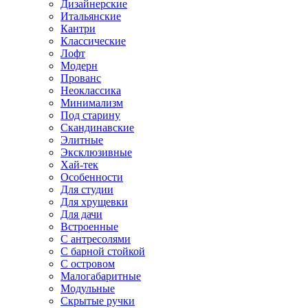
Дизайнерские
Итальянские
Кантри
Классические
Лофт
Модерн
Прованс
Неоклассика
Минимализм
Под старину
Скандинавские
Элитные
Эксклюзивные
Хай-тек
Особенности
Для студии
Для хрущевки
Для дачи
Встроенные
С антресолями
С барной стойкой
С островом
Малогабаритные
Модульные
Скрытые ручки