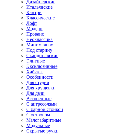
Дизайнерские
Итальянские
Кантри
Классические
Лофт
Модерн
Прованс
Неоклассика
Минимализм
Под старину
Скандинавские
Элитные
Эксклюзивные
Хай-тек
Особенности
Для студии
Для хрущевки
Для дачи
Встроенные
С антресолями
С барной стойкой
С островом
Малогабаритные
Модульные
Скрытые ручки