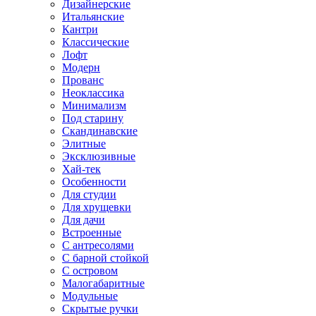
Дизайнерские
Итальянские
Кантри
Классические
Лофт
Модерн
Прованс
Неоклассика
Минимализм
Под старину
Скандинавские
Элитные
Эксклюзивные
Хай-тек
Особенности
Для студии
Для хрущевки
Для дачи
Встроенные
С антресолями
С барной стойкой
С островом
Малогабаритные
Модульные
Скрытые ручки